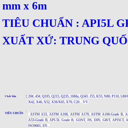
mm x 6m
TIÊU CHUẨN : API5L G
XUẤT XỨ: TRUNG QUỐC
:
20#, 45#, Q195, Q215, Q235, 16Mn, Q345. J55, K55, N80, P110, L80/
Chất liệu
X42, X46, X52, X56/X65, X70, C20....VV.
:
TIÊU CHUẨN
ASTM A53, ASTM A106, ASTM A179, ASTM A106-Grade B, 
A53-Grade B, API-5L
Grade B
, GOST, JIS, DIN, GB/T, API5CT, 
ISO9001, EN...