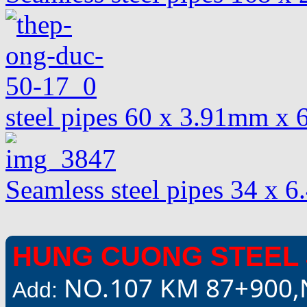
steel pipes 60 x 3.91mm x
Seamless steel pipes 34 x 
HUNG CUONG STEEL 
NO.107 KM 87+900,
Add: