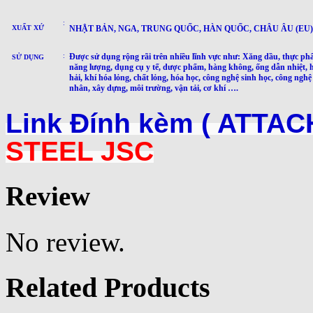
:
XUẤT XỨ
NHẬT BẢN, NGA, TRUNG QUỐC, HÀN QUỐC, CHÂU ÂU (EU) ..
:
Được sử dụng rộng rãi trên nhiều lĩnh vực như: Xăng dầu, thực ph
SỬ DỤNG
năng lượng, dụng cụ y tế, dược phẩm, hàng không, ống dẫn nhiệt, 
hải, khí hóa lỏng, chất lỏng, hóa học, công nghệ sinh học, công nghệ
nhân, xây dựng, môi trường, vận tải, cơ khí ….
Link Đính kèm ( ATTAC
STEEL JSC
Review
No review.
Related Products