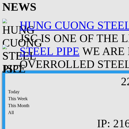
NEWS
HUNG CUONG STEEL
JSC IS ONE OF THE 
STEEL PIPE
WE ARE 
OVERROLLED STEEL.
2
Today
This Week
This Month
All
IP: 21