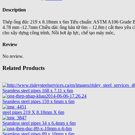
Description
Thép ống đúc 219 x 8.18mm x 6m Tiêu chuẩn: ASTM A106 Grade B
4.78 mm -12.7mm Chiều dài: ống hàn từ 6m – 12.8m ( cắt theo yêu 
cho xây dựng công trình, Nồi hơi áp lực, chế tạo máy móc,
Review
No review.
Related Products
Seamless steel pipes 168 x 7.11 x 6m
Seamless steel pipes 159 x 6mm x 6m
steel pipes 219 X 8.18mm X 6m
Seamless steel pipes 34 x 6.4mm x 6m
Seamless steel pipes 89 x 10mm x 6m