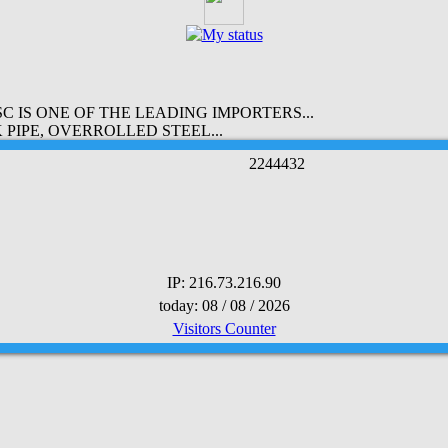
 IS ONE OF THE LEADING IMPORTERS...
PIPE, OVERROLLED STEEL...
2
2
4
4
4
3
2
IP: 216.73.216.90
today: 08 / 08 / 2026
Visitors Counter