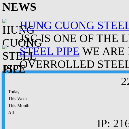
NEWS
HUNG CUONG STEEL
JSC IS ONE OF THE 
STEEL PIPE
WE ARE 
OVERROLLED STEEL.
2
Today
This Week
This Month
All
IP: 21