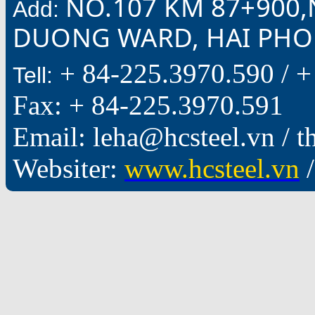
NO.107 KM 87+900,
Add:
DUONG WARD, HAI PHON
+ 84-225.3970.590 /
+
Tell:
Fax: + 84-225.3970.591
Email: leha@hcsteel.vn /
Websiter:
www.hcsteel.vn