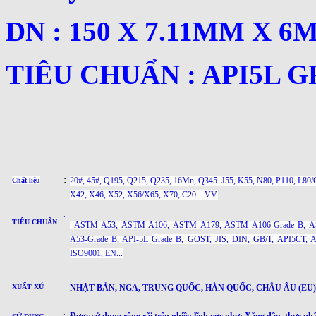
DN : 150 X 7.11MM X 6
TIÊU CHUẨN : API5L G
:
20#, 45#, Q195, Q215, Q235, 16Mn, Q345. J55, K55, N80, P110, L80/
Chất liệu
X42, X46, X52, X56/X65, X70, C20....VV.
:
TIÊU CHUẨN
ASTM A53, ASTM A106, ASTM A179, ASTM A106-Grade B, 
A53-Grade B, API-5L
Grade B
, GOST, JIS, DIN, GB/T, API5CT, 
ISO9001, EN...
:
XUẤT XỨ
NHẬT BẢN, NGA, TRUNG QUỐC, HÀN QUỐC, CHÂU ÂU (EU) ..
:
Được sử dụng rộng rãi trên nhiều lĩnh vực như: Xăng dầu, thực ph