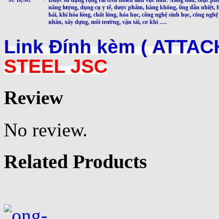
SỬ DỤNG
năng lượng, dụng cụ y tế, dược phẩm, hàng không, ống dẫn nhiệt, 
hải, khí hóa lỏng, chất lỏng, hóa học, công nghệ sinh học, công nghệ
nhân, xây dựng, môi trường, vận tải, cơ khí ….
Link Đính kèm ( ATTAC
STEEL JSC
Review
No review.
Related Products