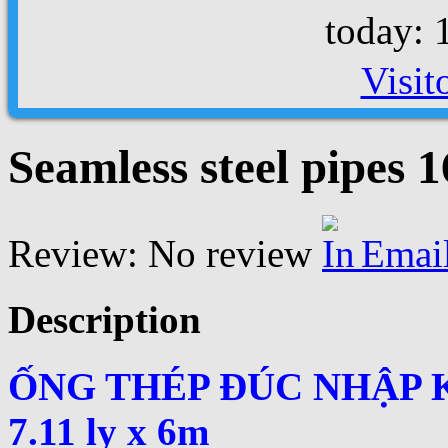
today: 
Visit
Seamless steel pipes 
Review: No review
Emai
Description
ỐNG THÉP ĐÚC NHẬP 
7.11 ly x 6m