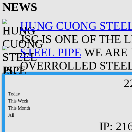
NEWS
HUNG CUONG STEEL
JSC IS ONE OF THE 
STEEL PIPE
WE ARE 
OVERROLLED STEEL.
2
Today
This Week
This Month
All
IP: 21