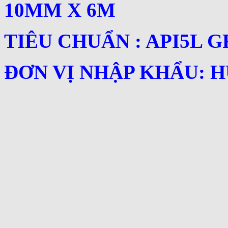
10MM X 6M
TIÊU CHUẨN : API5L G
ĐƠN VỊ NHẬP KHẨU: H