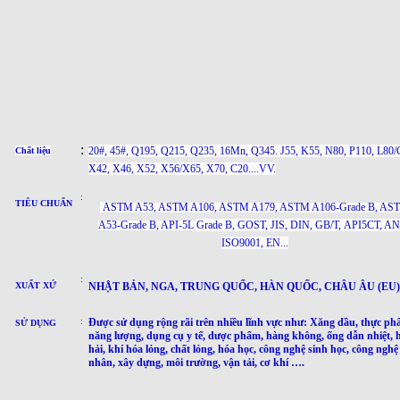
:
20#, 45#, Q195, Q215, Q235, 16Mn, Q345. J55, K55, N80, P110, L80/
Chất liệu
X42, X46, X52, X56/X65, X70, C20....VV.
:
TIÊU CHUẨN
ASTM A53, ASTM A106, ASTM A179, ASTM A106-Grade B, AS
A53-Grade B, API-5L
Grade B
, GOST, JIS, DIN, GB/T, API5CT, AN
ISO9001, EN...
:
XUẤT XỨ
NHẬT BẢN, NGA, TRUNG QUỐC, HÀN QUỐC, CHÂU ÂU (EU) ..
:
Được sử dụng rộng rãi trên nhiều lĩnh vực như: Xăng dầu, thực ph
SỬ DỤNG
năng lượng, dụng cụ y tế, dược phẩm, hàng không, ống dẫn nhiệt, 
hải, khí hóa lỏng, chất lỏng, hóa học, công nghệ sinh học, công nghệ
nhân, xây dựng, môi trường, vận tải, cơ khí ….