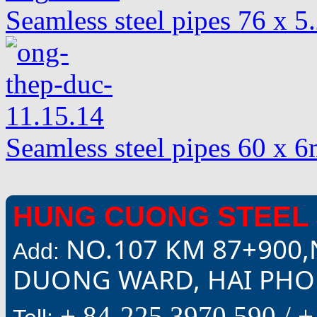
Seamless steel pipes 76 x 
Seamless steel pipes 60 x
HUNG CUONG STEEL 
NO.107 KM 87+900,
Add:
DUONG WARD, HAI PHON
+ 84-225.3970.590 /
+