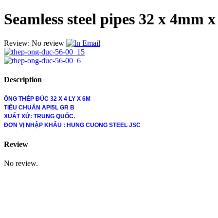
Seamless steel pipes 32 x 4mm 
Review: No review
Email
Description
ỐNG THÉP ĐÚC 32 X 4 LY X 6M
TIÊU CHUẨN API5L GR B
XUẤT XỨ: TRUNG QUỐC.
ĐƠN VỊ NHẬP KHẨU : HUNG CUONG STEEL JSC
Review
No review.