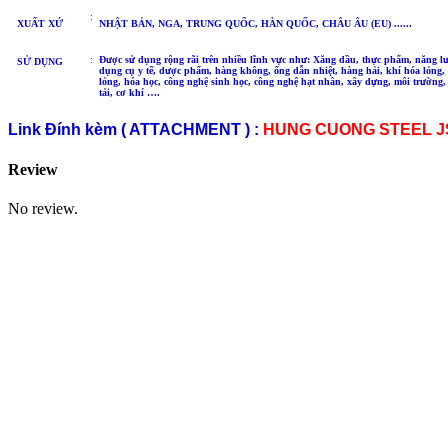
:
XUẤT XỨ
NHẬT BẢN, NGA, TRUNG QUỐC, HÀN QUỐC, CHÂU ÂU (EU) ......
:
Được sử dụng rộng rãi trên nhiều lĩnh vực như: Xăng dầu, thực phẩm, năng l
SỬ DỤNG
dụng cụ y tế, dược phẩm, hàng không, ống dẫn nhiệt, hàng hải, khí hóa lỏng, 
lỏng, hóa học, công nghệ sinh học, công nghệ hạt nhân, xây dựng, môi trường,
tải, cơ khí ….
Link Đính kèm ( ATTACHMENT ) :
HUNG CUONG STEEL J
Review
No review.