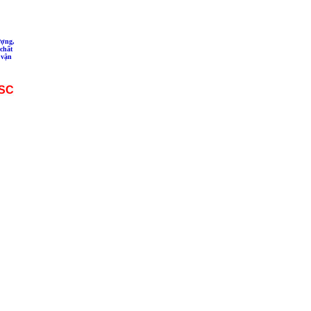
ượng,
chất
 vận
SC