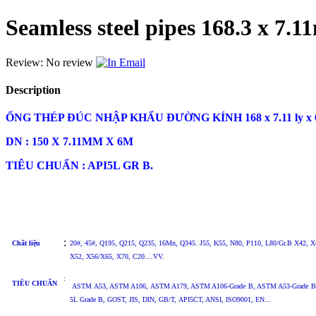
Seamless steel pipes 168.3 x 7.
Review: No review
Email
Description
ỐNG THÉP ĐÚC NHẬP KHẨU ĐƯỜNG KÍNH 168 x 7.11 ly x
DN : 150 X 7.11MM X 6M
TIÊU CHUẨN : API5L GR B.
:
Chất liệu
20#, 45#, Q195, Q215, Q235, 16Mn, Q345. J55, K55, N80, P110, L80/Gr.B X42, X
X52, X56/X65, X70, C20....VV.
:
TIÊU CHUẨN
ASTM A53, ASTM A106, ASTM A179, ASTM A106-Grade B, ASTM A53-Grade B,
5L
Grade B
, GOST, JIS, DIN, GB/T, API5CT, ANSI, ISO9001, EN...