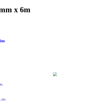
11mm x 6m
 6m
46,
 API-