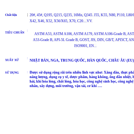
:
20#, 45#, Q195, Q215, Q235, 16Mn, Q345. J55, K55, N80, P110, L80/
Chất liệu
X42, X46, X52, X56/X65, X70, C20....VV.
:
TIÊU CHUẨN
ASTM A53, ASTM A106, ASTM A179, ASTM A106-Grade B, AS
A53-Grade B, API-5L
Grade B
, GOST, JIS, DIN, GB/T, API5CT, AN
ISO9001, EN...
:
XUẤT XỨ
NHẬT BẢN, NGA, TRUNG QUỐC, HÀN QUỐC, CHÂU ÂU (EU) ..
:
Được sử dụng rộng rãi trên nhiều lĩnh vực như: Xăng dầu, thực ph
SỬ DỤNG
năng lượng, dụng cụ y tế, dược phẩm, hàng không, ống dẫn nhiệt, 
hải, khí hóa lỏng, chất lỏng, hóa học, công nghệ sinh học, công nghệ
nhân, xây dựng, môi trường, vận tải, cơ khí ….